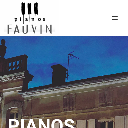
ACCUEIL
L’ENTREPRISE
LES PIANOS
LES SERVICES
ÉVÈNEMENTS
VENTES
CONTACT
PIANOS