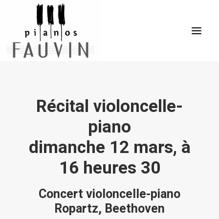
ACCUEIL
Récital violoncelle-
L’ENTREPRISE
piano
LES PIANOS
dimanche 12 mars, à
LES SERVICES
ÉVÈNEMENTS
16 heures 30
VENTES
Concert violoncelle-piano
CONTACT
Ropartz, Beethoven