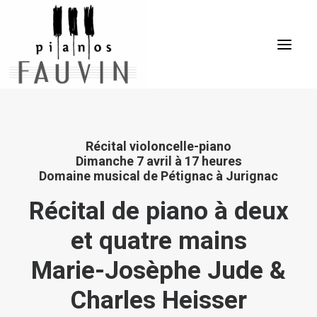
ACCUEIL
Récital violoncelle-piano
L’ENTREPRISE
Dimanche 7 avril à 17 heures
Domaine musical de Pétignac à Jurignac
LES PIANOS
Récital de piano à deux
LES SERVICES
ÉVÈNEMENTS
et quatre mains
VENTES
Marie-Josèphe Jude &
CONTACT
Charles Heisser