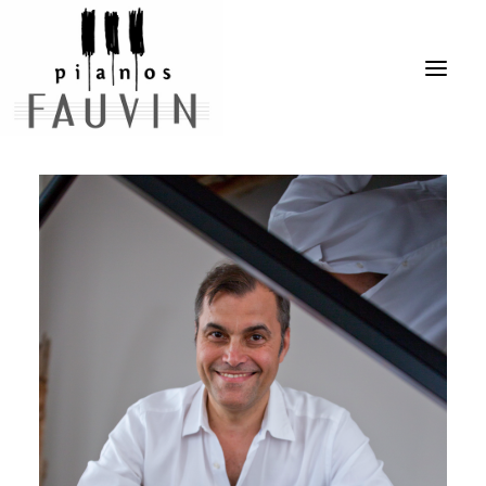
ACCUEIL
L’ENTREPRISE
LES PIANOS
LES SERVICES
ÉVÈNEMENTS
VENTES
CONTACT